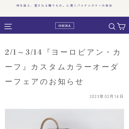
コ
」
時を越え、愛される贈りもの。心潤うパステルカラーの新作
ン
ス
テ
ラ
ン
サイト
イ
ツ
ド
に
シ
ス
ョ
キ
2/1～3/14『ヨーロピアン・カ
ー
ッ
を
プ
ーフ』カスタムカラーオーダ
止
す
め
る
ーフェアのお知らせ
る
2023年02月14日