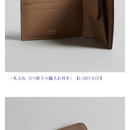
・札入れ（2つ折り小銭入れ付き）
【5-1207-ECF】