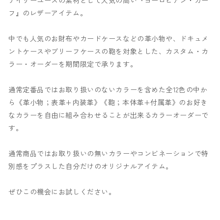
フ』のレザーアイテム。
中でも人気のお財布やカードケースなどの革小物や、ドキュメ
ントケースやブリーフケースの鞄
を対象とした、カスタム・カ
ラー・オーダーを期間限定で承ります。
通常定番品ではお取り扱いのないカラーを含めた全12色の中か
ら《革小物；
表革+内装革》《鞄；本体革+付属革》のお好き
なカラーを自由に組み合わせることが出来るカラーオーダーで
す。
通常商品ではお取り扱いの無いカラーやコンビネーションで
特
別感をプラスした自分だけのオリジナルアイテム。
ぜひこの機会にお試しください。