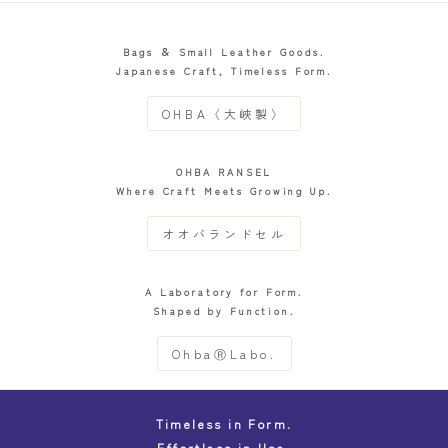
Bags ＆ Small Leather Goods.
Japanese Craft, Timeless Form.
OHBA〈大峽製〉
OHBA RANSEL
Where Craft Meets Growing Up.
オオバランドセル
A Laboratory for Form.
Shaped by Function.
OhbaⓇLabo.
Timeless in Form.
Effortless in Use.