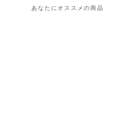
あなたにオススメの商品
【1257-BRD】ダレスバッ
グ・ベルト付き 2気室(ロン
ドン・タン)
¥319,000