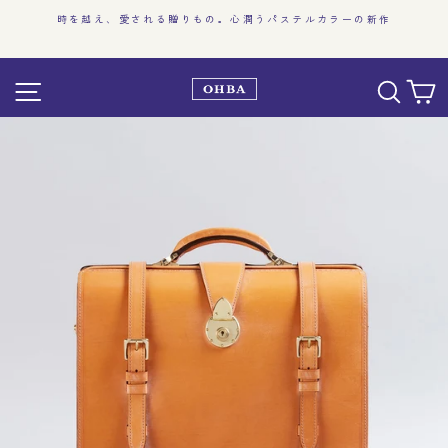
コ
」
時を越え、愛される贈りもの。心潤うパステルカラーの新作
ン
ス
テ
ラ
ン
サイト
イ
ツ
ド
に
シ
ス
ョ
キ
ー
ッ
を
プ
止
す
め
る
る