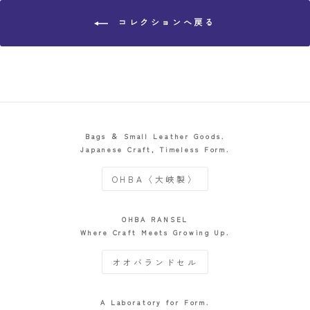
コレクションへ戻る
Bags ＆ Small Leather Goods.
Japanese Craft, Timeless Form.
OHBA〈大峽製〉
OHBA RANSEL
Where Craft Meets Growing Up.
オオバランドセル
A Laboratory for Form.