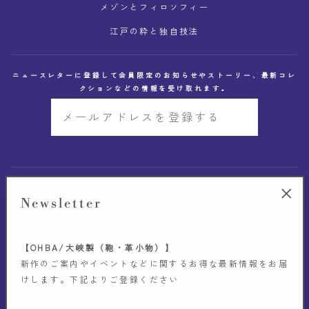
メゾンとフィロソフィー
江戸の粋と独自技法
ニュースレターに登録して会員限定のお知らせやストーリー、最新コレ
クションなどの情報を受け取れます。
メ
ー
ル
ア
GUIDE
ド
Newsletter
"閉
レ
じ
OHBA & Co.
ス
る"
【OHBA/大峽製（鞄・革小物）】
を
新作のご案内やイベントなどに関するお得な最新情報をお届
BRAND
けします。下記よりご登録ください
登
録